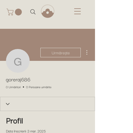
Mai multe acțiuni
Urmărește
goreraj686
goreraj686
0 Urmăritori
0 Persoane urmărite
Profil
Data înscrierii: 3 mar. 2025