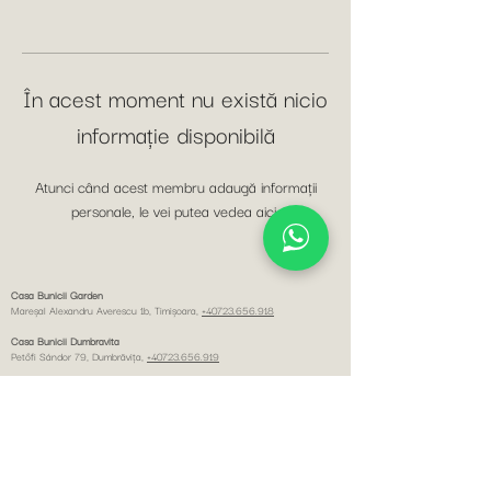
În acest moment nu există nicio
informație disponibilă
Atunci când acest membru adaugă informații
personale, le vei putea vedea aici.
Casa Bunicii Garden
Mareșal Alexandru Averescu 1b, Timişoara,
+40723.656.918
Casa Bunicii Dumbravita
Petőfi Sándor 79, Dumbrăviţa,
+40723.656.919
Casa Bunicii Pta Unirii
Eugeniu de Savoya 7,
+40749.434.537