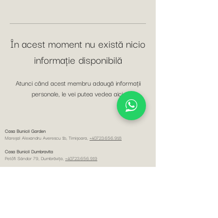
În acest moment nu există nicio
informație disponibilă
Atunci când acest membru adaugă informații
personale, le vei putea vedea aici.
Casa Bunicii Garden
Mareșal Alexandru Averescu 1b, Timişoara,
+40723.656.918
Casa Bunicii Dumbravita
Petőfi Sándor 79, Dumbrăviţa,
+40723.656.919
Casa Bunicii Pta Unirii
Eugeniu de Savoya 7,
+40749.434.537