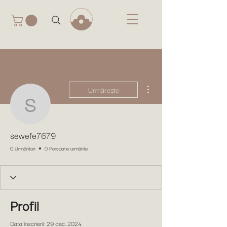
Mai multe acțiuni
Urmărește
sewefe7679
sewefe7679
0 Urmăritori
0 Persoane urmărite
Profil
Data înscrierii: 29 dec. 2024