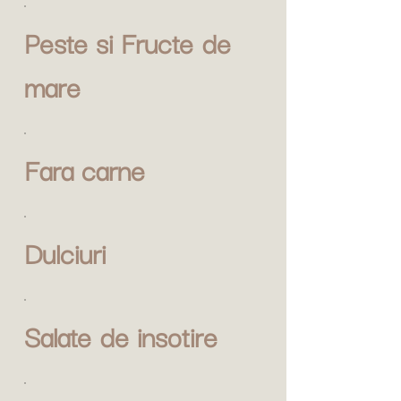
Peste si Fructe de
mare
Fara carne
Dulciuri
Salate de insotire