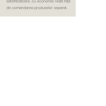
satisfăcătoare, cu economie reală față
de comandarea produselor separat.
Nu există încă
elemente de afișat
Revino în curând pentru
elemente noi.
The Snitel!!!
Next level of snitel