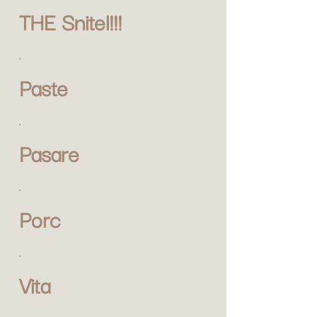
THE Snitel!!!
Paste
Pasare
Porc
Vita