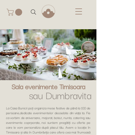
Sala evenimente Timisoara
sau Dumbravita
La Casa Bunicii poți organiza mese festive de până la 100 de
persoane,dedicate evenimentelor deosebite din viața ta. Fie
ca vorbim de aniversare, majorat, botez, nunta, catering sau
evenimente coprporate, noi suntem pregătiți cu oferte pe
care le vom personaliza după placul tău. Avem o locație în
Timisoara și alta în Dumbrăvița care ofera cea mai frumoasă