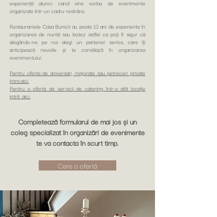
experiență atunci cand vine vorba de evenimente
organizate într-un cadru restrâns.
Restaurantele Casa Bunicii au peste 13 ani de experienta în
organizarea de nuntă sau botez astfel ca poți fi sigur că
alegându-ne pe noi alegi un partener serios, care îți
anticipează nevoile și te consiliază în organizarea
evenimentului.
Pentru oferta de aniversari, majorate sau petreceri private
intra aici.
Pentru o oferta de servicii de catering într-o altă locație
intră aici.
Completează formularul de mai jos și un
coleg specializat în organizări de evenimente
te va contacta în scurt timp.
Cere o ofertă