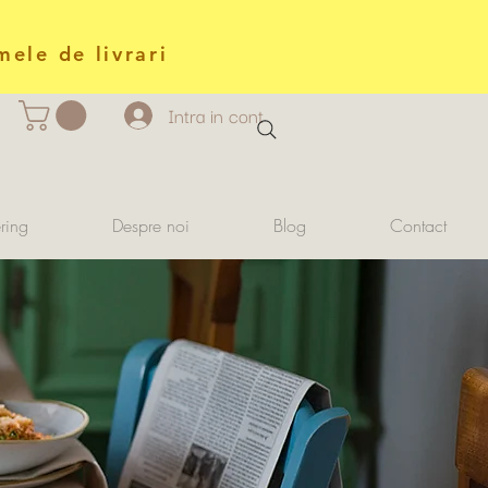
mele de livrari
Intra in cont
ring
Despre noi
Blog
Contact