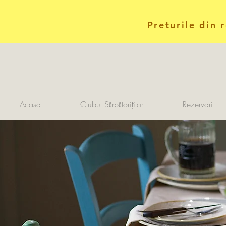
Preturile din 
Acasa
Clubul Sărbătoriților
Rezervari