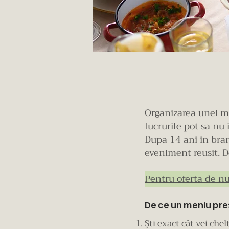
Organizarea unei me
lucrurile pot sa nu 
Dupa 14 ani in bran
eveniment reusit. D
Pentru oferta de nu
De ce un meniu pres
Ști exact cât vei chel