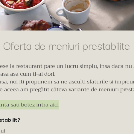
Oferta de meniuri prestabilite
se la restaurant pare un lucru simplu, insa daca nu a
iasa asa cum ti-ai dori.
sa, noi iti propunem sa ne asculti sfaturile si impr
e aceea am pregătit câteva variante de meniuri presta
nta sau botez intra aici
tabilit?
tui.