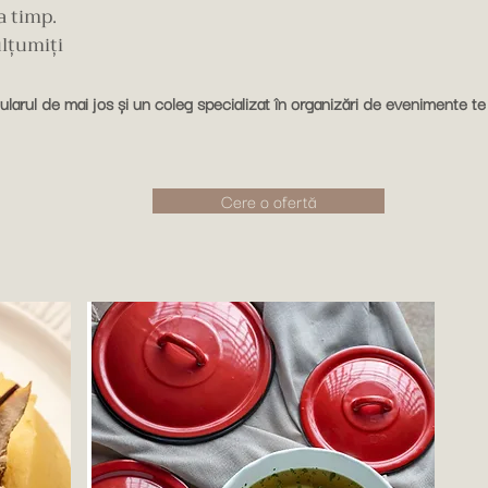
a timp.
ulțumiți
arul de mai jos și un coleg specializat în organizări de evenimente te 
Cere o ofertă