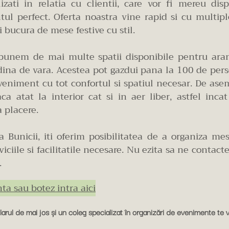
izati in relatia cu clientii, care vor fi mereu dis
tul perfect. Oferta noastra vine rapid si cu multip
ti bucura de mese festive cu stil.
spunem de mai multe spatii disponibile pentru aran
radina de vara. Acestea pot gazdui pana la 100 de pers
eniment cu tot confortul si spatiul necesar. De ase
a atat la interior cat si in aer liber, astfel inca
a placere.
a Bunicii, iti oferim posibilitatea de a organiza mes
viciile si facilitatile necesare. Nu ezita sa ne contact
.
ta sau botez intra aici
rul de mai jos și un coleg specializat în organizări de evenimente te v