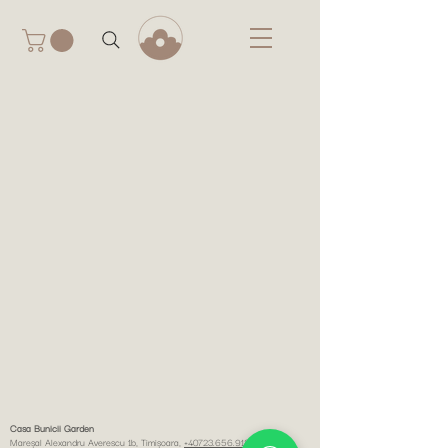
Casa Bunicii Garden
Mareșal Alexandru Averescu 1b, Timişoara,
+40723.656.918