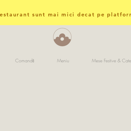
restaurant sunt mai mici decat pe platfor
Comandă
Meniu
Mese Festive & Cate
Noutăți la Casa Bunicii
Carnețelul bunici
Când nu gătește, bunica scrie.