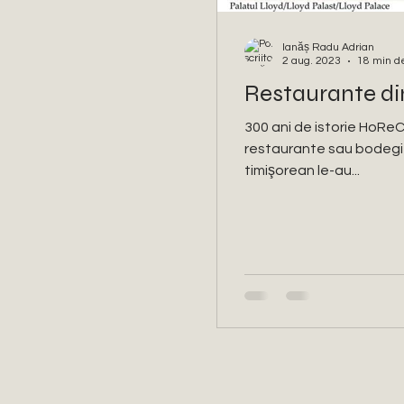
Ianăș Radu Adrian
2 aug. 2023
18 min de
Restaurante din
300 ani de istorie HoReC
restaurante sau bodegi H
timişorean le-au...