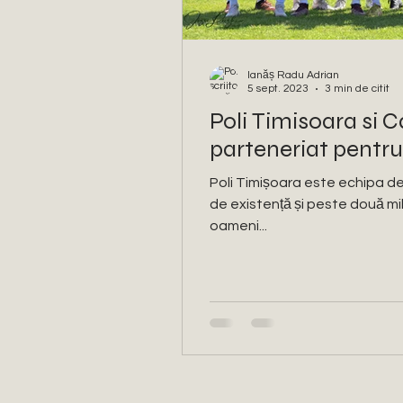
Ianăș Radu Adrian
5 sept. 2023
3 min de citit
Poli Timisoara si C
parteneriat pentr
Poli Timișoara este echipa de 
de existență și peste două mil
oameni...