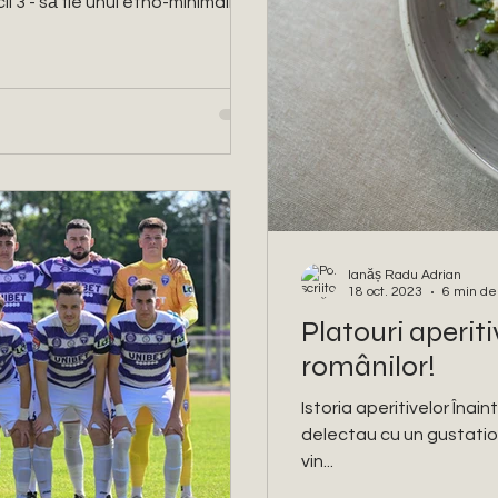
i 3 - să fie unul etno-minimalist.
Ianăș Radu Adrian
18 oct. 2023
6 min de 
Platouri aperit
românilor!
Istoria aperitivelor Înain
delectau cu un gustatio 
vin...