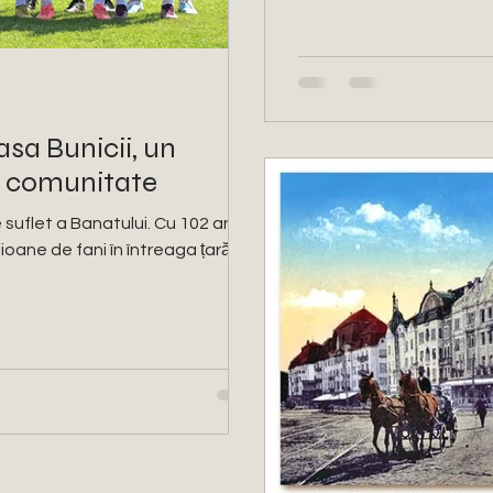
asa Bunicii, un
u comunitate
suflet a Banatului. Cu 102 ani
ioane de fani în întreaga țară -