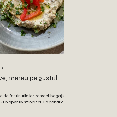
citit
ive, mereu pe gustul
te de festinurile lor, romanii bogați se
- un aperitiv stropit cu un pahar de