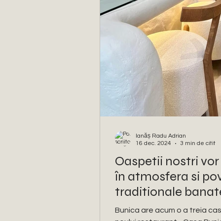
Ianăș Radu Adrian
16 dec. 2024
3 min de citit
Oaspetii nostri vor 
în atmosfera si po
traditionale banat
contemporan si re
Bunica are acum o a treia casă 