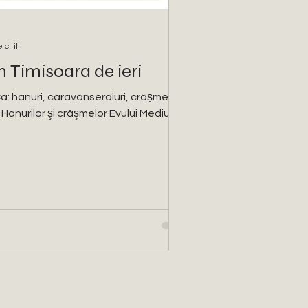
 citit
 Timisoara de ieri
a: hanuri, caravanseraiuri, crâșme,
anurilor şi crâşmelor Evului Mediu