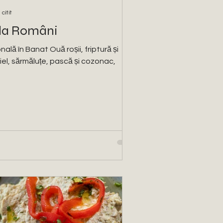
citit
 la Români
ală în Banat Ouă roșii, friptură și
el, sărmăluțe, pască și cozonac,