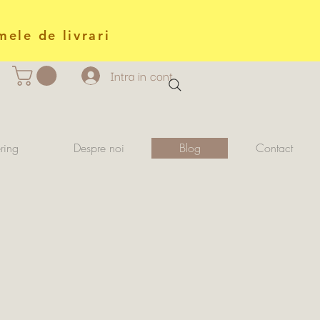
mele de livrari
Intra in cont
ring
Despre noi
Blog
Contact
i