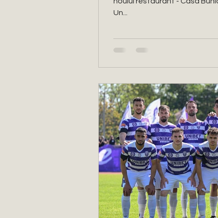
noului restaurant - Casa Bunici
Un...