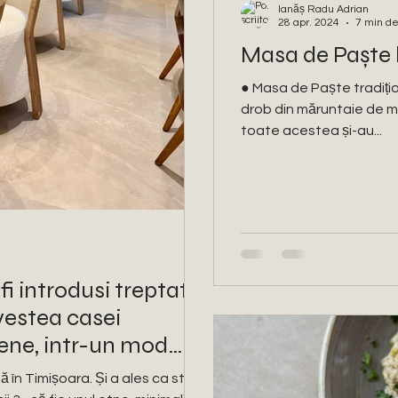
Ianăș Radu Adrian
28 apr. 2024
7 min de 
Masa de Paște
● Masa de Paște tradițion
drob din măruntaie de mi
toate acestea și-au...
fi introdusi treptat
vestea casei
ene, intr-un mod
interpretat
în Timișoara. Și a ales ca stilul