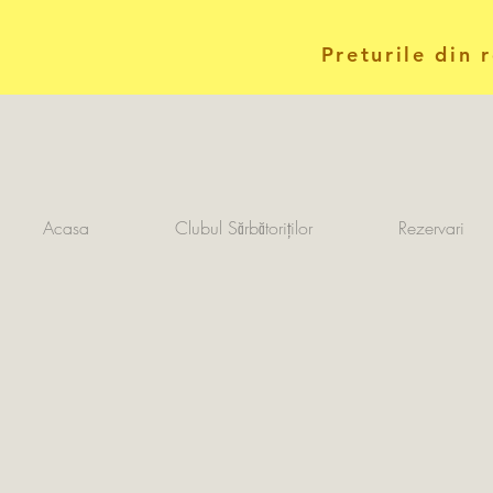
Preturile din 
Acasa
Clubul Sărbătoriților
Rezervari