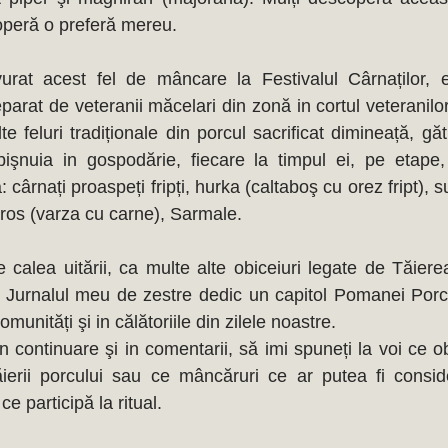
operă o preferă mereu.
rat acest fel de mâncare la Festivalul Cârnaților, ed
arat de veteranii măcelari din zonă in cortul veteranilor
e feluri tradiționale din porcul sacrificat dimineață, găt
işnuia in gospodărie, fiecare la timpul ei, pe etape
 cârnați proaspeți fripți, hurka (caltaboş cu orez fript), s
os (varza cu carne), Sarmale. 
 calea uitării, ca multe alte obiceiuri legate de Tăiere
 Jurnalul meu de zestre dedic un capitol Pomanei Porcu
omunități şi in călătoriile din zilele noastre. 
 in continuare şi in comentarii, să imi spuneți la voi ce ob
ăierii porcului sau ce mâncăruri ce ar putea fi consid
e participă la ritual.