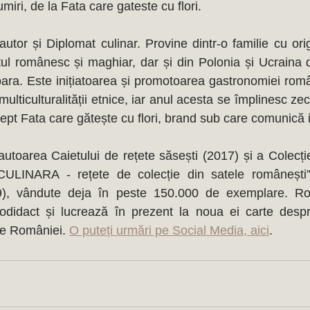
miri, de la Fata care gateste cu flori.
or și Diplomat culinar. Provine dintr-o familie cu origi
ul românesc și maghiar, dar și din Polonia și Ucraina de
oara. Este inițiatoarea și promotoarea gastronomiei român
 multiculturalității etnice, iar anul acesta se împlinesc ze
ept Fata care gătește cu flori, brand sub care comunică i
toarea Caietului de rețete săsești (2017) și a Colecție
ULINARA - rețete de colecție din satele românești”
), vândute deja în peste 150.000 de exemplare. Ro
odidact și lucrează în prezent la noua ei carte despre
le României. 
O puteți urmări pe Social Media, aici
.