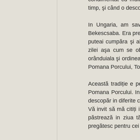
timp, şi când o desc
In Ungaria, am savu
Bekescsaba. Era prep
puteai cumpăra şi alt
zilei aşa cum se ob
orânduiala şi ordinea:
Pomana Porcului, Tor
Această tradiție e pe
Pomana Porcului. In
descopăr in diferite c
Vă invit să mă citiți
păstrează in ziua t
pregătesc pentru cei c