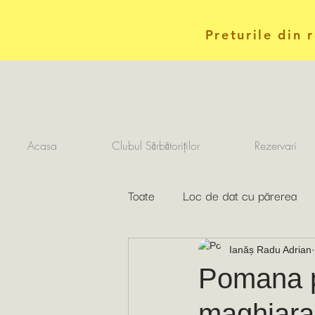
Preturile din 
Acasa
Clubul Sărbătoriților
Rezervari
Toate
Loc de dat cu părerea
Ianăș Radu Adrian
Pomana po
maghiara