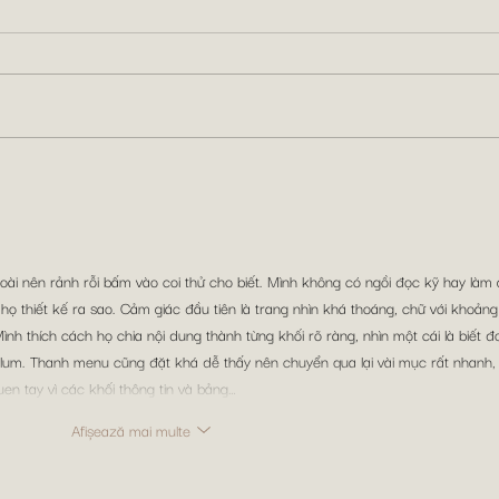
Seara cu mâncare
ungurească la Casa Bunicii
din Timisoara
oài nên rảnh rỗi bấm vào coi thử cho biết. Mình không có ngồi đọc kỹ hay làm g
họ thiết kế ra sao. Cảm giác đầu tiên là trang nhìn khá thoáng, chữ với khoảng
nh thích cách họ chia nội dung thành từng khối rõ ràng, nhìn một cái là biết đ
m lum. Thanh menu cũng đặt khá dễ thấy nên chuyển qua lại vài mục rất nhanh,
uen tay vì các khối thông tin và bảng…
Afișează mai multe