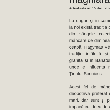
Actualizată în:
15 dec. 20
La unguri şi in comu
la noi există tradiția
din sângele cole
mâncare de dimineaț
ceapă. Hagymas Vér 
tradiție intâlnită 
graniță şi in Banatul
unde e influența m
Ținutul Secuiesc. 
Acest fel de mânca
deopotrivă preferat 
mari, dar sunt şi 
impacă cu ideea de a