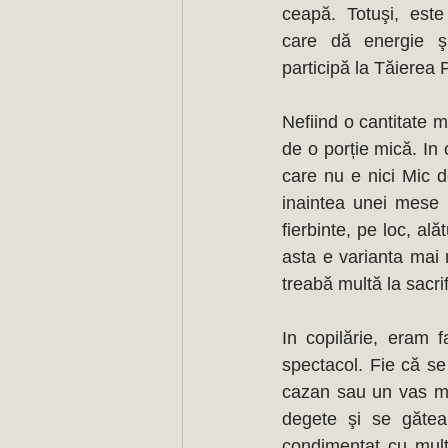
ceapă. Totuşi, est
care dă energie ş
Nefiind o cantitate m
de o porție mică. In
care nu e nici Mic d
inaintea unei mese 
fierbinte, pe loc, al
asta e varianta mai 
treabă multă la sacrif
In copilărie, eram 
spectacol. Fie că se
cazan sau un vas ma
degete şi se gătea
condimentat cu mult