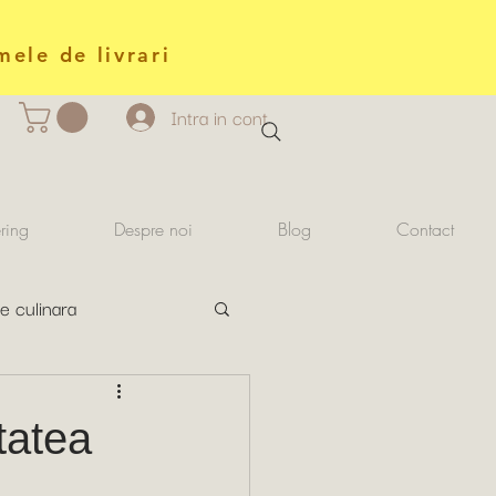
mele de livrari
Intra in cont
ring
Despre noi
Blog
Contact
e culinara
tatea