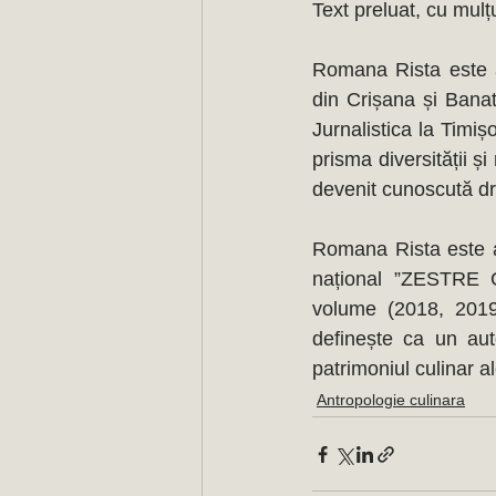
Text preluat, cu mulțu
Romana Rista este aut
din Crișana și Banat
Jurnalistica la Timiș
prisma diversității și
devenit cunoscută dr
Romana Rista este au
național ”ZESTRE C
volume (2018, 2019
definește ca un aut
patrimoniul culinar a
Antropologie culinara