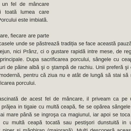
e un fel de mâncare 
i toată lumea care 
participă la Tăierea Porcului este imbiată. 
are, fiecare are parte 
 casele unde se păstrează tradiția se face această pauză,
ejun, nici Prânz, ci o gustare rapidă intre mese, de reg
principale. Dupa sacrificarea porcului, sângele cu ce
ături de pâine albă şi o ştampă de rachiu. Unii preferă şi 
modernă, pentru că ziua nu e atât de lungă să stai să 
icarea porcului. 
fascinată de acest fel de mâncare, il priveam ca pe u
 prăjea in tigaie cu multă ceapă, fie se opărea sângele ş
i mare până se ingroşa ca magiunul, iar apoi se toca 
 cu multă ceapă tocată sau pestişori dunstuită in u
 piper şi măghiran (majorană). Mulți descoperă această