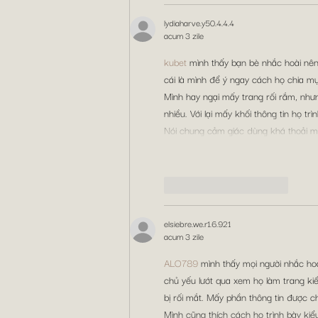
lydiaharve.y50.4.4.4
acum 3 zile
kubet
 mình thấy bạn bè nhắc hoài nên
cái là mình để ý ngay cách họ chia mụ
Mình hay ngại mấy trang rối rắm, như
nhiều. Với lại mấy khối thông tin họ t
Nói chung cảm giác dùng khá thoải má
Apreciază
Răspunde
elsiebre.we.r1.6.921
acum 3 zile
ALO789
 mình thấy mọi người nhắc hoà
chủ yếu lướt qua xem họ làm trang kiể
bị rối mắt. Mấy phần thông tin được ch
Mình cũng thích cách họ trình bày ki