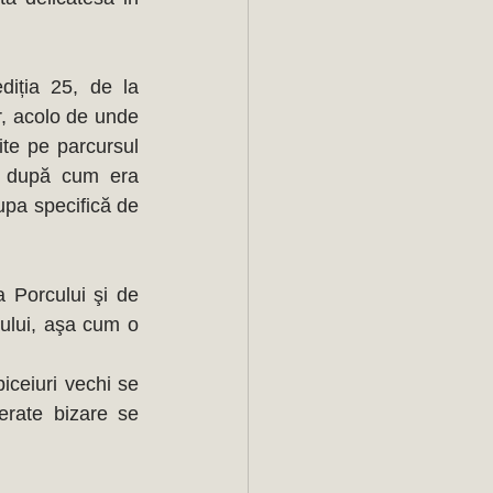
iția 25, de la 
, acolo de unde 
ite pe parcursul 
, după cum era 
upa specifică de 
a Porcului şi de 
lui, aşa cum o 
iceiuri vechi se 
erate bizare se 