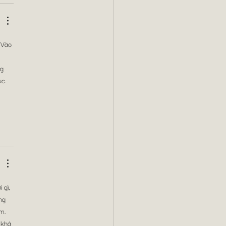
 Vào 
 
g 
ục. 
 gì, 
ng 
m. 
 khá 