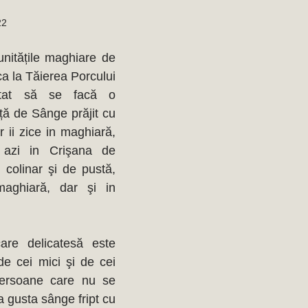
22
nitățile maghiare de 
 ca la Tăierea Porcului 
ctat să se facă o 
ă de Sânge prăjit cu 
ii zice in maghiară, 
şi azi in Crişana de 
 colinar şi de pustă, 
aghiară, dar şi in 
re delicatesă este 
de cei mici şi de cei 
persoane care nu se 
 gusta sânge fript cu 