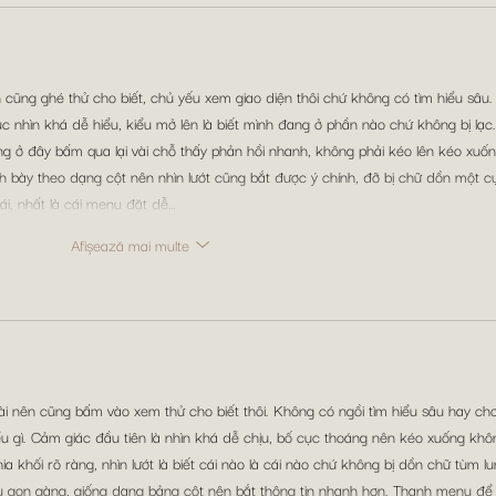
 cũng ghé thử cho biết, chủ yếu xem giao diện thôi chứ không có tìm hiểu sâu.
c nhìn khá dễ hiểu, kiểu mở lên là biết mình đang ở phần nào chứ không bị lạc.
ng ở đây bấm qua lại vài chỗ thấy phản hồi nhanh, không phải kéo lên kéo xuốn
rình bày theo dạng cột nên nhìn lướt cũng bắt được ý chính, đỡ bị chữ dồn một c
i, nhất là cái menu đặt dễ…
Afișează mai multe
i nên cũng bấm vào xem thử cho biết thôi. Không có ngồi tìm hiểu sâu hay chơi
u gì. Cảm giác đầu tiên là nhìn khá dễ chịu, bố cục thoáng nên kéo xuống khô
ia khối rõ ràng, nhìn lướt là biết cái nào là cái nào chứ không bị dồn chữ tùm lu
ểu gọn gàng, giống dạng bảng cột nên bắt thông tin nhanh hơn. Thanh menu để