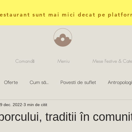
restaurant sunt mai mici decat pe platfor
Comandă
Meniu
Mese Festive & Cate
Oferte
Cum să...
Povesti de suflet
Antropologi
9 dec. 2022
3 min de citit
rcului, traditii în comuni