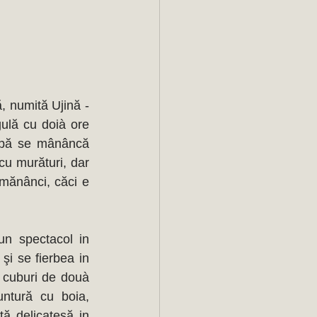
 numită Ujină - 
ulă cu doià ore 
apă se mânâncă 
cu murături, dar 
mănânci, căci e 
n spectacol in 
i se fierbea in 
cuburi de douà 
ntură cu boia, 
 delicatesă in 