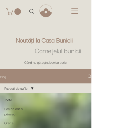
Noutăți la Casa Bunicii
Carnețelul bunicii
Când nu gătește, bunica scrie.
Blog
Povesti de suflet
Toate
Loc de dat cu
părerea
Oferte