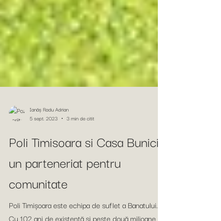
Ianăș Radu Adrian
5 sept. 2023
3 min de citit
Poli Timisoara si Casa Bunicii,
un parteneriat pentru