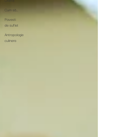
Oferte
Cum să...
Povesti
de suflet
Antropologie
culinara