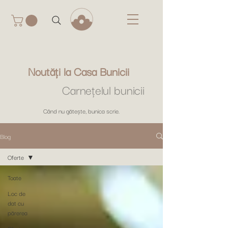
Noutăți la Casa Bunicii
Carnețelul bunicii
Când nu gătește, bunica scrie.
Blog
Oferte
Toate
Loc de
dat cu
părerea