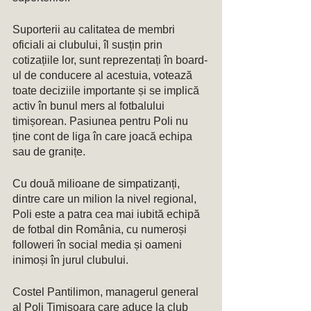
Suporterii au calitatea de membri 
oficiali ai clubului, îl susțin prin 
cotizațiile lor, sunt reprezentați în board-
ul de conducere al acestuia, votează 
toate deciziile importante și se implică 
activ în bunul mers al fotbalului 
timișorean. Pasiunea pentru Poli nu 
ține cont de liga în care joacă echipa 
sau de granițe. 
Cu două milioane de simpatizanți, 
dintre care un milion la nivel regional, 
Poli este a patra cea mai iubită echipă 
de fotbal din România, cu numeroși 
followeri în social media și oameni 
inimoși în jurul clubului. 
Costel Pantilimon, managerul general 
al Poli Timisoara care aduce la club 