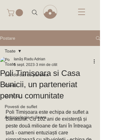
Postare
Toate
Ianăș Radu Adrian
Toate
5 sept. 2023
3 min de citit
Poli Timisoara si Casa
Loc de dat cu părerea
Bunicii, un parteneriat
Oferte
pentru comunitate
Cum să...
Povesti de suflet
Poli Timișoara este echipa de suflet a 
Antropologie culinara
Banatului. Cu 102 ani de existență și 
peste două milioane de fani în întreaga 
țară - oameni entuziaști care 
simpatizează cu alb-violeții - echipa de 