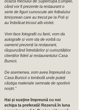
ocazia meciului de Supercupa Europei, 
când vor fi prezente la restaurant o 
serie de figuri cunoscute ale fotbalului 
timișorean care au trecut pe la Poli și 
au îmbrăcat tricoul alb-violet. 
Vom face fotografii cu fanii, vom da 
autografe și vom sta de vorbă cu 
oamenii prezenți la restaurant, 
răspunzând întrebărilor și curiozităților 
clienților fideli ai restaurantului Casa 
Bunicii. 
De asemenea, vom avea împreună cu 
Casa Bunicii o tombolă unde puteți 
câștiga materiale semnate de sportivii 
noștri." 
Hai și susține împreună cu noi 
echipa ta preferată! Rezervă în luna 