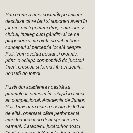
Prin crearea unei societăți pe acțiuni 
deschise către fani și suporteri avem în 
jur mai mulți prieteni dragi care iubesc 
clubul, înțeleg cum gândim și ce ne 
propunem și ne ajută să schimbăm 
conceptul și percepția locală despre 
Poli. Vom evolua treptat și organic, 
printr-o echipă competitivă de jucători 
tineri, crescuți și formați în academia 
noastră de fotbal. 
Puștii din academia noastră au 
prioritate la selecția în echipă în acest 
an competițional. Academia de Juniori 
Poli Timișoara este o școală de fotbal 
de elită, orientată către performanță, 
care formează nu doar sportivi, ci și 
oameni. Caracterul jucătorilor noștri 
tineri, ce reprezintă peste două treimi 