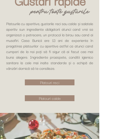
Gustări rapide
pentru toate gusturile
Platourile cu aperitive, gustarile reci sau calde și salatele
aperitiv sun ingrediente obligatorii atunci cand vrei sa
organizezi o petrecere, un protocol la birou sau cand ai
musafiri. Casa Bunicii are 13 ani de experienta în
pregatirea platourilor cu aperitive astfel ca atunci cand
cumperi de la noi poți să fi sigur că ai facut cea mai
buna alegere. Ingrediente proaspete, conditii igienico
sanitare la cele mai inalte standarde și o echipă de
vânzări dornică să te consilieze.
Platouri reci
Platouri calde