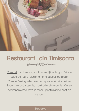
Restaurant din Timisoara
Specialitățile bunicii
Comfort
food, salate, spatzle tradiționale, gustări sau
supe de toate felurile, la noi le găsești pe toate.
Cumpărăm ingredientele de la producătorii locali, ne
facem în casă sosurile, murăturile și siropurile. Mereu
schimbăm câte ceva în meniu, pentru a ține cont de
sezon.
Rezervă