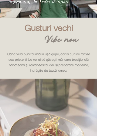
Gusturi vechi
Vibe nou
Când vii la bunica lasă la ușă grijile, dar ia cu tine familia
sau prietenii. La noi ai să găsești mâncare tradițională
bănățeană și românească, dar și preparate moderne,
îndrăgite de toată lumea.