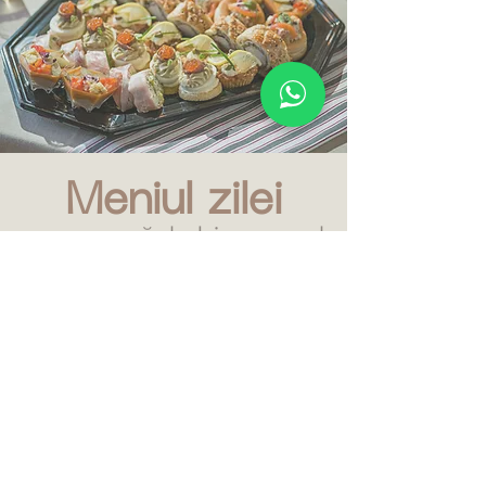
Meniul zilei
acasă, la birou sau la
noi
La Casa Bunicii ai de unde alege când vine vorba de
meniul zilei. Mâncare gătită, ca la bunica, supe, ciorbe
sau deserturi. La noi plătești doar atat cât comanzi.
Intră să vezi.
Averescu