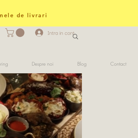
mele de livrari
Intra in cont
ring
Despre noi
Blog
Contact