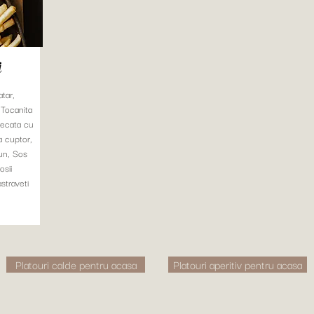
i
tar,
, Tocanita
frecata cu
a cuptor,
run, Sos
osii
astraveti
Platouri calde pentru acasa
Platouri aperitiv pentru acasa