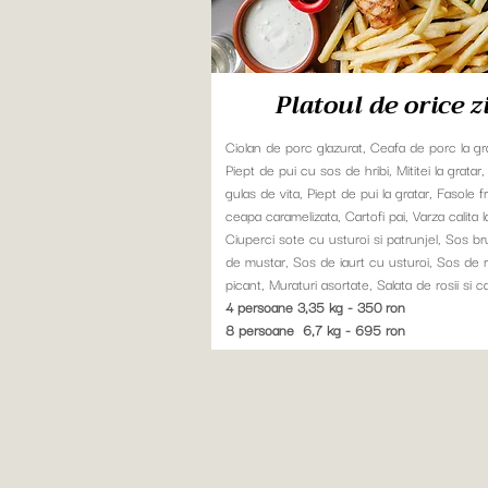
Platoul de orice z
Ciolan de porc glazurat, Ceafa de porc la gra
Piept de pui cu sos de hribi, Mititei la gratar
gulas de vita, Piept de pui la gratar, Fasole 
ceapa caramelizata, Cartofi pai, Varza calita l
Ciuperci sote cu usturoi si patrunjel, Sos b
de mustar, Sos de iaurt cu usturoi, Sos de r
picant, Muraturi asortate, Salata de rosii si c
4 persoane 3,35 kg - 350 ron
8 persoane 6,7 kg - 695 ron