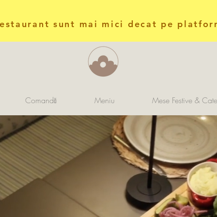
restaurant sunt mai mici decat pe platfor
Comandă
Meniu
Mese Festive & Cate