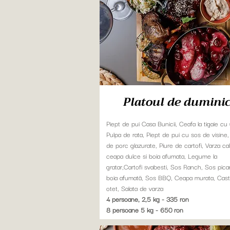
Platoul de dumini
Piept de pui Casa Bunicii, Ceafa la tigaie cu 
Pulpa de rata, Piept de pui cu sos de visine
de porc glazurate, Piure de cartofi, Varza cal
ceapa dulce si boia afumata, Legume la
gratar,Cartofi svabesti, Sos Ranch, Sos pica
boia afumată, Sos BBQ, Ceapa murata, Castr
otet, Salata de varza
4 persoane, 2,5 kg - 335 ron
8 persoane 5 kg - 650 ron