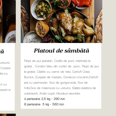
Platoul de sâmbătă
că
Piept de pui parizian, Ceafa de porc marinata la
usturoi,
gratar , Cordon bleu din cotlet de porc, Piept de pui
, Coaste
la gratar, Clatite cu carne de rata, Cartofi Casa
ita cu
Bunicii, Zuspais de mazare, Dovlecei crocanti,Cartofi
pai cu parmesan, Sos de gorgonzola, Sos de
nt cu
hribi,Sos de maioneza cu usturoi, Salata asiatica de
aveti in
castraveti, Ardei copti, Muraturi asortate
4 persoane 2,5 kg - 290 ron
8 persoane 5 kg - 560 ron