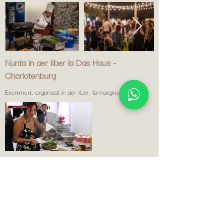
Nunta in aer liber la Das Haus -
Charlotenburg
Eveniment organizat in aer liber, la marginea padurii.
Cere o ofertă
Casa Bunicii Garden
Mareșal Alexandru Averescu 1b, Timişoara,
+40723.656.918