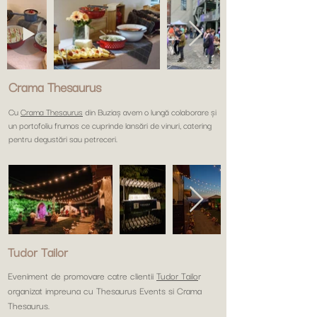
Crama Thesaurus
Cu
Crama Thesaurus
din Buziaș avem o lungă colaborare și
un portofoliu frumos ce cuprinde lansări de vinuri, catering
pentru degustări sau petreceri.
Tudor Tailor
Eveniment de promovare catre clientii
Tudor Tailo
r
organizat impreuna cu Thesaurus Events si Crama
Thesaurus.