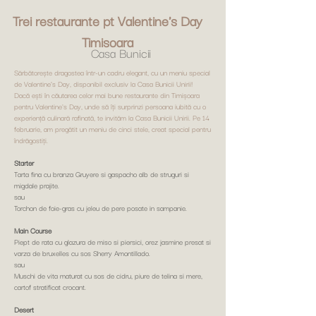
Trei restaurante pt Valentine's Day
Timisoara
Casa Bunicii
Sărbătorește dragostea într-un cadru elegant, cu un meniu special
de Valentine’s Day, disponibil exclusiv la Casa Bunicii Unirii!
Dacă ești în căutarea celor mai bune restaurante din Timișoara
pentru Valentine's Day, unde să îți surprinzi persoana iubită cu o
experiență culinară rafinată, te invităm la Casa Bunicii Unirii. Pe 14
februarie, am pregătit un meniu de cinci stele, creat special pentru
îndrăgostiți.
Starter
Tarta fina cu branza Gruyere si gaspacho alb de struguri si
migdale prajite.
sau
Torchon de foie-gras cu jeleu de pere posate in sampanie.
Main Course
Piept de rata cu glazura de miso si piersici, orez jasmine presat si
varza de bruxelles cu sos Sherry Amontillado.
sau
Muschi de vita maturat cu sos de cidru, piure de telina si mere,
cartof stratificat crocant.
Desert