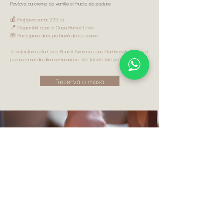
Pavlova cu crema de vanilie si fructe de padure
💰 Preț/persoană: 225 lei
📍 Disponibil doar la Casa Bunicii Unirii
📅 Participare doar pe bază de rezervare
Te asteptam si la Casa Bunicii Averescu sau Dumbravita unde vei
putea comanda din meniu oricare din felurile tale preferate.
Rezervă o masă