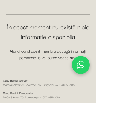
În acest moment nu există nicio
informație disponibilă
Atunci când acest membru adaugă informații
personale, le vei putea vedea aici.
Casa Bunicii Garden
Mareșal Alexandru Averescu 1b, Timişoara,
+40723.656.918
Casa Bunicii Dumbravita
Petőfi Sándor 79, Dumbrăviţa,
+40723.656.919
Casa Bunicii Pta Unirii
Eugeniu de Savoya 7,
+40749.434.537