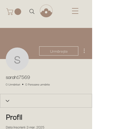
Mai multe acțiuni
Urmărește
sarah17569
sarah17569
0 Urmăritori
0 Persoane urmărite
Profil
Data înscrierii: 3 mar. 2025