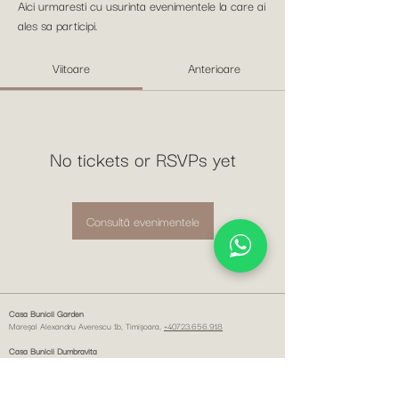
Aici urmaresti cu usurinta evenimentele la care ai
ales sa participi.
Viitoare
Anterioare
No tickets or RSVPs yet
Consultă evenimentele
Casa Bunicii Garden
Mareșal Alexandru Averescu 1b, Timişoara,
+40723.656.918
Casa Bunicii Dumbravita
Petőfi Sándor 79, Dumbrăviţa,
+40723.656.919
Casa Bunicii Pta Unirii