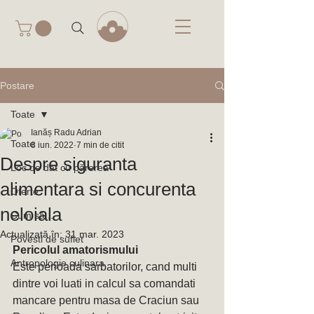
Postare
Toate
Ianăș Radu Adrian
Toate
8 iun. 2022
7 min de citit
Despre siguranta
Loc de dat cu părerea
alimentara si concurenta
Oferte
neloiala
Cum să...
Actualizată în:
31 mar. 2023
Povesti de suflet
Pericolul amatorismului
Antropologie culinara
Este perioada sarbatorilor, cand multi 
dintre voi luati in calcul sa comandati 
mancare pentru masa de Craciun sau 