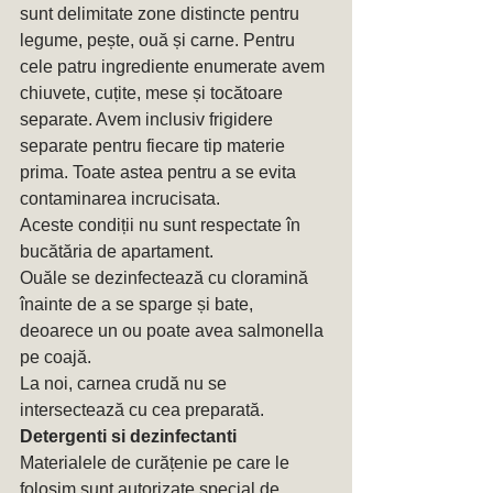
sunt delimitate zone distincte pentru 
legume, pește, ouă și carne. Pentru 
cele patru ingrediente enumerate avem 
chiuvete, cuțite, mese și tocătoare 
separate. Avem inclusiv frigidere 
separate pentru fiecare tip materie 
prima. Toate astea pentru a se evita 
contaminarea incrucisata.
Aceste condiții nu sunt respectate în 
bucătăria de apartament.
Ouăle se dezinfectează cu cloramină 
înainte de a se sparge și bate, 
deoarece un ou poate avea salmonella 
pe coajă. 
La noi, carnea crudă nu se 
intersectează cu cea preparată. 
Detergenti si dezinfectanti
Materialele de curățenie pe care le 
folosim sunt autorizate special de 