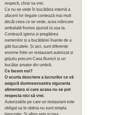
respecti, chiar sa vrei.
Ce nu se vede în bucătăria internă a 
afacerii lor ilegale contează mai mult 
decât ceea ce se vede, acea mâncare 
ambalată frumos ajunsă la ușa ta. 
Contează igiena și pregătirea 
oamenilor și a bucătăriei înainte de a 
găti bucatele. Și aici, sunt diferențe 
enorme între un restaurant autorizat și 
grijuliu precum Casa Bunicii și un 
bucătar amator din umbră. 
Ce facem noi? 
O scurta descriere a lucrurilor ce vă 
asigură dumneavoastra siguranta 
alimentara si care acasa nu se pot 
respecta nici să vrei.
Autorizatiile pe care un restaurant este 
obligat sa le obtina nu sunt simpla 
birocrație. Si afirm asta in tara 