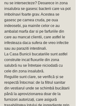
nu se intersecteze? Deoarece in zona 
insalubra se gasesc bacterii care va pot 
imbolnavi foarte grav. Acestea se 
gasesc pe carnea cruda, pe oua 
indeosebi, pa mainile celor ce au 
ambalat marfa dar si pe farfuriile din 
care au mancat clientii, care astfel le 
infesteaza daca sufera de vreo infectie 
sau au paraziti intestinali.
La Casa Bunicii bucatariile sunt astfel 
construite incat fluxurile din zona 
salubră nu se întretaie niciodată cu 
cele din zona insalubră. 
Regulile sunt clare, se verifică și se 
respectă întocmai: de la filtrul sanitar 
din vestiarul unde se schimbă bucătarii 
până la aprovizionarea doar de la 
furnizori autorizați, care asigură 
trasabilitatea lotului de ingrediente prin 