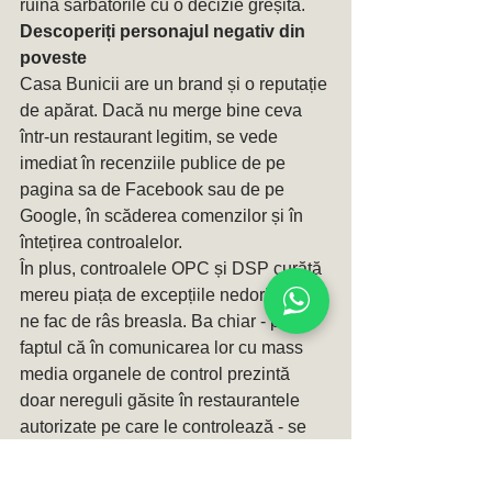
ruina sărbătorile cu o decizie greșită. 
Descoperiți personajul negativ din 
poveste
Casa Bunicii are un brand și o reputație 
de apărat. Dacă nu merge bine ceva 
într-un restaurant legitim, se vede 
imediat în recenziile publice de pe 
pagina sa de Facebook sau de pe 
Google, în scăderea comenzilor și în 
întețirea controalelor. 
În plus, controalele OPC și DSP curăță 
mereu piața de excepțiile nedorite, care 
ne fac de râs breasla. Ba chiar - prin 
faptul că în comunicarea lor cu mass 
media organele de control prezintă 
doar nereguli găsite în restaurantele 
autorizate pe care le controlează - se 
poate crea percepția greșită cum că 
probleme de igienă ar fi numai aici, nu 