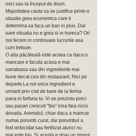
mici sau la început de drum. 
Majoritatea cauta sa se justifice printr-o 
situatie grea economica care ii 
determina sa faca un ban in plus. Dar 
oare situatia nu e grea si in horeca? Ori 
noi fecem in continuare lucrurile asa 
cum trebuie.
O alta păcăleală este aceea ca daca o 
mancare e facuta acasa e mai 
sanatoasa sau din ingrediente mai 
bune decat cea din restaurant. Nici pe 
departe.La noi orice ingredient e 
urmarit prin cod de bare de la ferma 
pana in farfuria ta. Vi se prezinta porci 
sau pasari crescuti “bio” insa fara nicio 
dovada. Animalul, chiar daca a mancat 
numai porumb curat, dar porumbul a 
fost ierbicidat sau fertilizat atunci nu 
mai este bio. Și acesta e doar un singur 