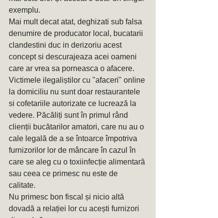
exemplu.
Mai mult decat atat, deghizati sub falsa 
denumire de producator local, bucatarii 
clandestini duc in derizoriu acest 
concept si descurajeaza acei oameni 
care ar vrea sa porneasca o afacere.
Victimele ilegaliștilor cu "afaceri" online 
la domiciliu nu sunt doar restaurantele 
si cofetariile autorizate ce lucrează la 
vedere. Păcăliți sunt în primul rând 
clienții bucătarilor amatori, care nu au o 
cale legală de a se întoarce împotriva 
furnizorilor lor de mâncare în cazul în 
care se aleg cu o toxiinfecție alimentară 
sau ceea ce primesc nu este de 
calitate. 
Nu primesc bon fiscal și nicio altă 
dovadă a relației lor cu acești furnizori 