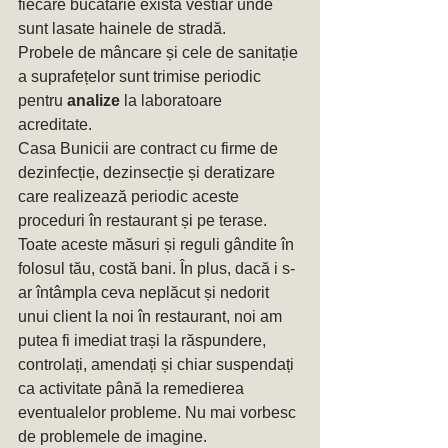
fiecare bucatarie exista vestiar unde 
sunt lasate hainele de stradă.
Probele de mâncare și cele de sanitație 
a suprafețelor sunt trimise periodic 
pentru 
analize 
la laboratoare 
acreditate. 
Casa Bunicii are contract cu firme de 
dezinfecție, dezinsecție și deratizare 
care realizează periodic aceste 
proceduri în restaurant și pe terase. 
Toate aceste măsuri și reguli gândite în 
folosul tău, costă bani. În plus, dacă i s-
ar întâmpla ceva neplăcut și nedorit 
unui client la noi în restaurant, noi am 
putea fi imediat trași la răspundere, 
controlați, amendați și chiar suspendați 
ca activitate până la remedierea 
eventualelor probleme. Nu mai vorbesc 
de problemele de imagine. 