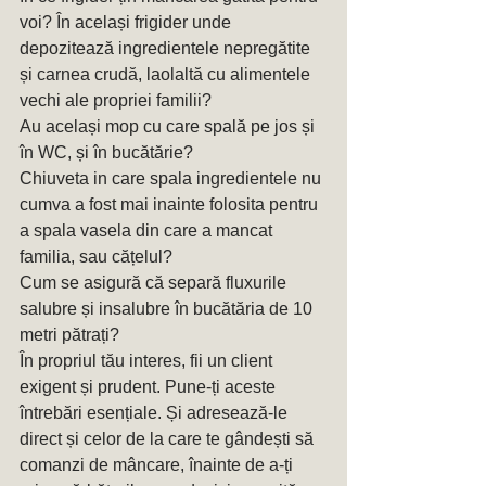
voi? În același frigider unde 
depozitează ingredientele nepregătite 
și carnea crudă, laolaltă cu alimentele 
vechi ale propriei familii?
Au același mop cu care spală pe jos și 
în WC, și în bucătărie?
Chiuveta in care spala ingredientele nu 
cumva a fost mai inainte folosita pentru 
a spala vasela din care a mancat 
familia, sau cățelul?
Cum se asigură că separă fluxurile 
salubre și insalubre în bucătăria de 10 
metri pătrați?
În propriul tău interes, fii un client 
exigent și prudent. Pune-ți aceste 
întrebări esențiale. Și adresează-le 
direct și celor de la care te gândești să 
comanzi de mâncare, înainte de a-ți 