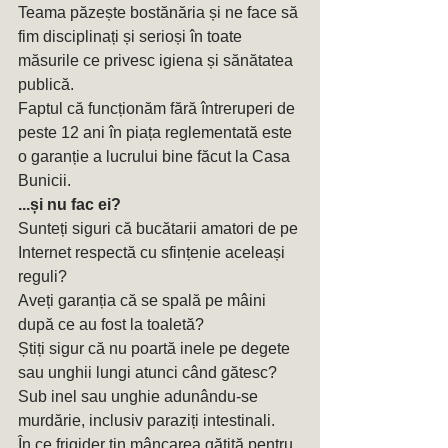
Teama păzește bostănăria și ne face să 
fim disciplinați și serioși în toate 
măsurile ce privesc igiena și sănătatea 
publică.
Faptul că funcționăm fără întreruperi de 
peste 12 ani în piața reglementată este 
o garanție a lucrului bine făcut la Casa 
Bunicii. 
...și nu fac ei?
Sunteți siguri că bucătarii amatori de pe 
Internet respectă cu sfințenie aceleași 
reguli?
Aveți garanția că se spală pe mâini 
după ce au fost la toaletă?
Știți sigur că nu poartă inele pe degete 
sau unghii lungi atunci când gătesc? 
Sub inel sau unghie adunându-se 
murdărie, inclusiv paraziți intestinali.
În ce frigider țin mâncarea gătită pentru 