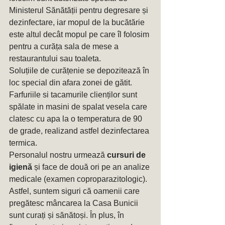
Ministerul Sănătății pentru degresare și 
dezinfectare, iar mopul de la bucătărie 
este altul decât mopul pe care îl folosim 
pentru a curăța sala de mese a 
restaurantului sau toaleta.
Soluțiile de curățenie se depozitează în 
loc special din afara zonei de gătit.
Farfuriile si tacamurile clienților sunt 
spălate in masini de spalat vesela care 
clatesc cu apa la o temperatura de 90 
de grade, realizand astfel dezinfectarea 
termica.
Personalul nostru urmează
 cursuri de 
igienă
 și face de două ori pe an analize 
medicale (examen coproparazitologic). 
Astfel, suntem siguri că oamenii care 
pregătesc mâncarea la Casa Bunicii 
sunt curați și sănătoși. În plus, în 