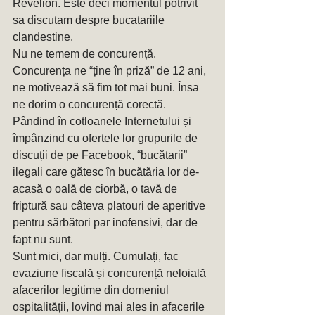
Revelion. Este deci momentul potrivit 
sa discutam despre bucatariile 
clandestine.
Nu ne temem de concurență. 
Concurența ne “ține în priză” de 12 ani, 
ne motivează să fim tot mai buni. Însa 
ne dorim o concurență corectă.
Pândind în cotloanele Internetului și 
împânzind cu ofertele lor grupurile de 
discuții de pe Facebook, “bucătarii” 
ilegali care gătesc în bucătăria lor de-
acasă o oală de ciorbă, o tavă de 
friptură sau câteva platouri de aperitive 
pentru sărbători par inofensivi, dar de 
fapt nu sunt. 
Sunt mici, dar mulți. Cumulați, fac 
evaziune fiscală și concurență neloială 
afacerilor legitime din domeniul 
ospitalității, lovind mai ales in afacerile 