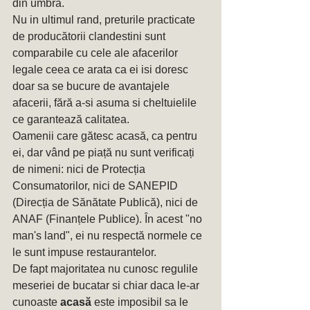
din umbră. 
Nu in ultimul rand, preturile practicate 
de producătorii clandestini sunt 
comparabile cu cele ale afacerilor 
legale ceea ce arata ca ei isi doresc 
doar sa se bucure de avantajele 
afacerii, fără a-si asuma si cheltuielile 
ce garantează calitatea.
Oamenii care gătesc acasă, ca pentru 
ei, dar vând pe piață nu sunt verificați 
de nimeni: nici de Protecția 
Consumatorilor, nici de SANEPID 
(Direcția de Sănătate Publică), nici de 
ANAF (Finanțele Publice). În acest "no 
man's land", ei nu respectă normele ce 
le sunt impuse restaurantelor. 
De fapt majoritatea nu cunosc regulile 
meseriei de bucatar si chiar daca le-ar 
cunoaste 
acasă
 este imposibil sa le 